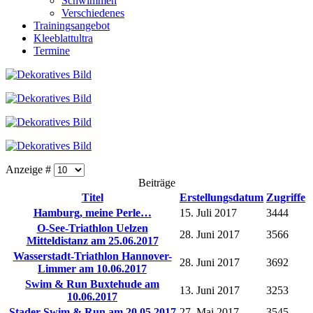
Schwimmen
Verschiedenes
Trainingsangebot
Kleeblattultra
Termine
Anzeige #
Beiträge
Titel
Erstellungsdatum
Zugriffe
Hamburg, meine Perle…
15. Juli 2017
3444
O-See-Triathlon Uelzen
28. Juni 2017
3566
Mitteldistanz am 25.06.2017
Wasserstadt-Triathlon Hannover-
28. Juni 2017
3692
Limmer am 10.06.2017
Swim & Run Buxtehude am
13. Juni 2017
3253
10.06.2017
Stader Swim & Run am 20.05.2017
27. Mai 2017
3545