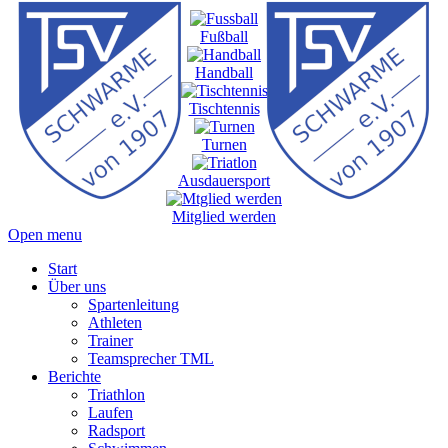
Fußball
Handball
Tischtennis
Turnen
Ausdauersport
Mitglied werden
Open menu
Start
Über uns
Spartenleitung
Athleten
Trainer
Teamsprecher TML
Berichte
Triathlon
Laufen
Radsport