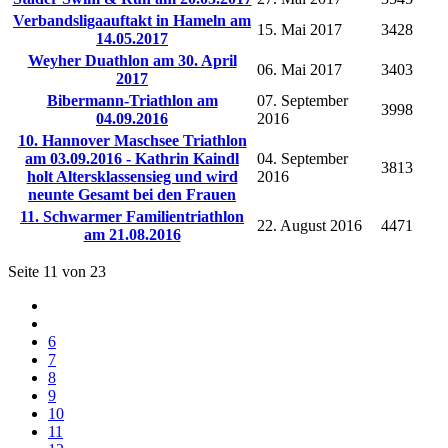
Verbandsligaauftakt in Hameln am
15. Mai 2017
3428
14.05.2017
Weyher Duathlon am 30. April
06. Mai 2017
3403
2017
Bibermann-Triathlon am
07. September
3998
04.09.2016
2016
10. Hannover Maschsee Triathlon
am 03.09.2016 - Kathrin Kaindl
04. September
3813
holt Altersklassensieg und wird
2016
neunte Gesamt bei den Frauen
11. Schwarmer Familientriathlon
22. August 2016
4471
am 21.08.2016
Seite 11 von 23
6
7
8
9
10
11